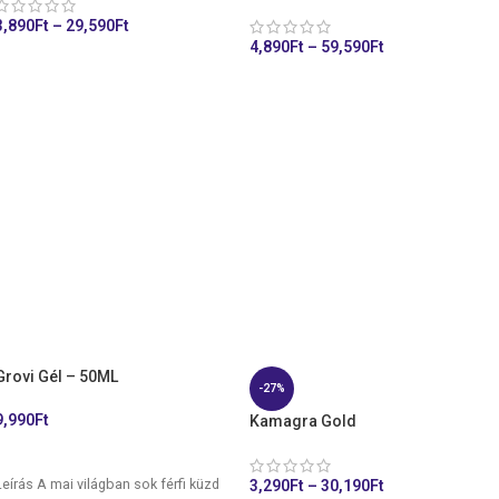
3,890
Ft
–
29,590
Ft
4,890
Ft
–
59,590
Ft
KOSÁRHOZ ADÁS
KOSÁRHOZ ADÁS
Grovi Gél – 50ML
-27%
9,990
Ft
Kamagra Gold
KOSÁRHOZ ADÁS
Leírás A mai világban sok férfi küzd
3,290
Ft
–
30,190
Ft