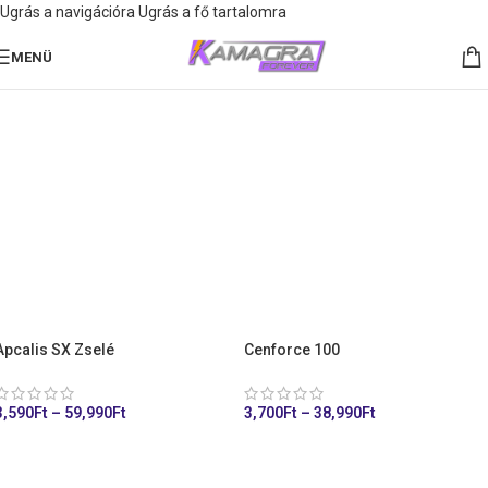
Ugrás a navigációra
Ugrás a fő tartalomra
MENÜ
Apcalis SX Zselé
Cenforce 100
3,590
Ft
–
59,990
Ft
3,700
Ft
–
38,990
Ft
KOSÁRHOZ ADÁS
KOSÁRHOZ ADÁS