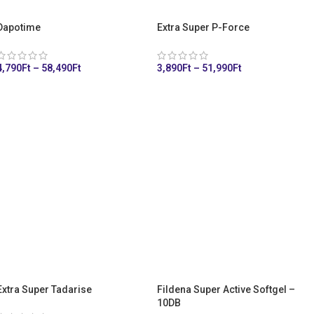
Dapotime
Extra Super P-Force
4,790
Ft
–
58,490
Ft
3,890
Ft
–
51,990
Ft
KOSÁRHOZ ADÁS
KOSÁRHOZ ADÁS
Extra Super Tadarise
Fildena Super Active Softgel –
10DB