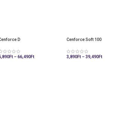
Cenforce D
Cenforce Soft 100
5,890
Ft
–
66,490
Ft
3,890
Ft
–
39,490
Ft
KOSÁRHOZ ADÁS
KOSÁRHOZ ADÁS