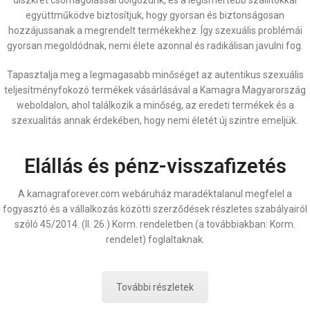
diszkrét csomagolással dolgozunk, és a legismertebb szállítókkal
együttműködve biztosítjuk, hogy gyorsan és biztonságosan
hozzájussanak a megrendelt termékekhez. Így szexuális problémái
gyorsan megoldódnak, nemi élete azonnal és radikálisan javulni fog.
Tapasztalja meg a legmagasabb minőséget az autentikus szexuális
teljesítményfokozó termékek vásárlásával a Kamagra Magyarország
weboldalon, ahol találkozik a minőség, az eredeti termékek és a
szexualitás annak érdekében, hogy nemi életét új szintre emeljük.
Elállás és pénz-visszafizetés
A kamagraforever.com webáruház maradéktalanul megfelel a
fogyasztó és a vállalkozás közötti szerződések részletes szabályairól
szóló 45/2014. (II. 26.) Korm. rendeletben (a továbbiakban: Korm.
rendelet) foglaltaknak.
További részletek