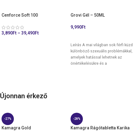
Cenforce Soft 100
Grovi Gél – 50ML
9,990
Ft
3,890
Ft
–
39,490
Ft
KOSÁRHOZ ADÁS
KOSÁRHOZ ADÁS
Leírás A mai világban sok férfi küzd
különböző szexuális problémákkal,
amelyek hatással lehetnek az
önértékelésükre és a
párkapcsolataikra. A Grovi
Újonnan érkező
-27%
-28%
Kamagra Gold
Kamagra Rágótabletta Karika