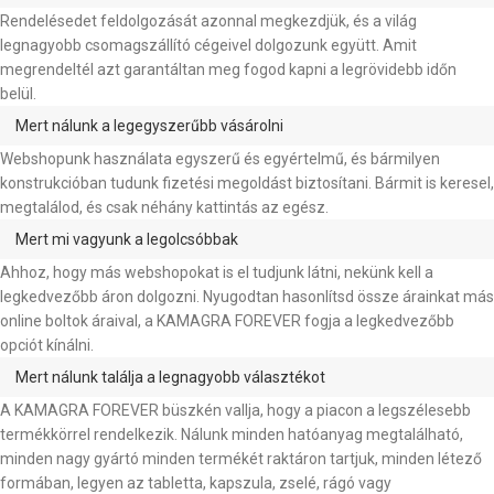
Rendelésedet feldolgozását azonnal megkezdjük, és a világ
legnagyobb csomagszállító cégeivel dolgozunk együtt. Amit
megrendeltél azt garantáltan meg fogod kapni a legrövidebb időn
belül.
Mert nálunk a legegyszerűbb vásárolni
Webshopunk használata egyszerű és egyértelmű, és bármilyen
konstrukcióban tudunk fizetési megoldást biztosítani. Bármit is keresel,
megtalálod, és csak néhány kattintás az egész.
Mert mi vagyunk a legolcsóbbak
Ahhoz, hogy más webshopokat is el tudjunk látni, nekünk kell a
legkedvezőbb áron dolgozni. Nyugodtan hasonlítsd össze árainkat más
online boltok áraival, a KAMAGRA FOREVER fogja a legkedvezőbb
opciót kínálni.
Mert nálunk találja a legnagyobb választékot
A KAMAGRA FOREVER büszkén vallja, hogy a piacon a legszélesebb
termékkörrel rendelkezik. Nálunk minden hatóanyag megtalálható,
minden nagy gyártó minden termékét raktáron tartjuk, minden létező
formában, legyen az tabletta, kapszula, zselé, rágó vagy