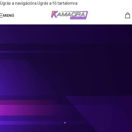
Ugrás a navigációra
Ugrás a fő tartalomra
MENÜ