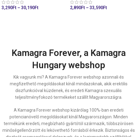
3,290
Ft
–
30,190
Ft
2,890
Ft
–
33,590
Ft
KOSÁRHOZ ADÁS
KOSÁRHOZ ADÁS
Kamagra Forever, a Kamagra
Hungary webshop
Kik vagyunk mi? A Kamagra Forever webshop azonnali és
megfizethető megoldásokat kínál mindazoknak, akik erektilis
diszfunkcióval küzdenek, és eredeti Kamagra szexuális
teljesítményfokozó termékeket szállít Magyarországra.
A Kamagra Forever webshop kizárólag 100%-ban eredeti
potencianövelő megoldásokat kínál Magyarországon. Minden
termékünk eredeti, megbízható gyártótól származik, többszörösen
minőségellenőrzött és lekövethető forrásból érkezik. Biztonságos és