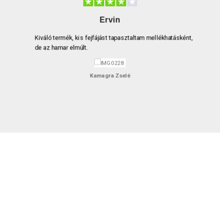
Ervin
kis fejfájást tapasztaltam mellékhatásként,
A KAMAGRA GOL
múlt.
Több KAMAGRA 
elégedett volt
Kamagra Zselé