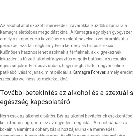
Az alkohol által okozott merevedési zavarokkal küzdők számára a
Kamagra életképes megoldást kínál. A Kamagra egy olyan gyógyszer,
amely az impotencia kezelésére szolgál, növelve a vér áramlását a
péniszbe, ezáltal megkönnyítve a kemény és tartós erekciót.
Különösen hasznos lehet azoknak a férfiaknak, akik igyekeznek
leküzdeni a túlzott alkoholfogyasztás negatív hatásait a szexuális
egészségükre. Fontos azonban, hogy megbízható magyar online
patikából vásároljanak, mint például a
Kamagra Forever,
amely eredeti
szexuális wellness termékeket kínál.
További betekintés az alkohol és a szexuális
egészség kapcsolatáról
Nem csak az alkohol a bűnös: Bár az alkohol bevitelének csökkentése
kulcsfontosságú, nem ez az egyetlen megoldás. A marihuána és a
kokain, valamint a dohányzás is hozzájárulnak a merevedési