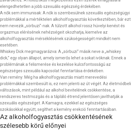
zavarokhoz. A holisztikus megközelítés ezen szerek elhagyására
elengedhetetlen a jobb szexuális egészség érdekében.
A nők sem immunisak: A nők is szembesülnek szexuális egészségügyi
problémákkal a mértéktelen alkoholfogyasztás következtében, bár ezt
nem nevezik „sörbuzi”-nak. A túlzott alkohol rossz hüvelyi kenést és
orgazmus elérésének nehézségeit okozhatja, kiemelve az
alkoholfogyasztás mérséklésének szükségességét mindkét nem
esetében.
Whiskey Dick megmagyarázva: A „sörbuzi” másik neve a „whiskey
dick,” egy olyan állapot, amely ismerős lehet a sokat ivóknak. Ennek a
problémának a felismerése és kezelése kulcsfontosságú az
egészséges szexuális kapcsolat fenntartása érdekében.
Van remény: Még ha alkoholfogyasztás miatt merevedési
problémákkal szembesült is, ez nem jelenti az út végét. Az életmódbeli
változások, mint például az alkohol bevitelének csökkentése, a
rendszeres testmozgás és a tápláló étrend jelentősen javíthatják a
szexuális egészséget. A Kamagra, ezekkel az egészséges
szokásokkal együtt, segíthet a kemény erekció fenntartásában.
Az alkoholfogyasztás csökkentésének
szélesebb körű előnyei