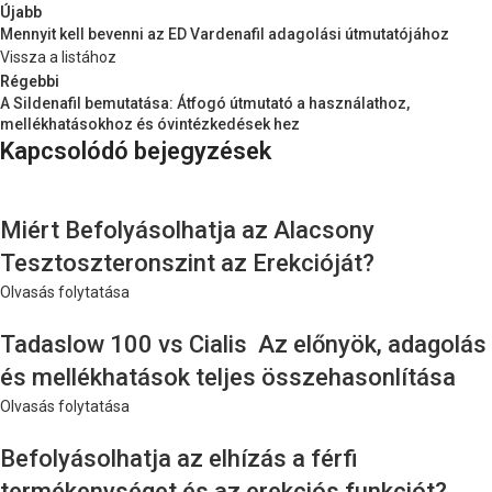
Újabb
Mennyit kell bevenni az ED Vardenafil adagolási útmutatójához
Vissza a listához
Régebbi
A Sildenafil bemutatása: Átfogó útmutató a használathoz,
mellékhatásokhoz és óvintézkedések hez
Kapcsolódó bejegyzések
Miért Befolyásolhatja az Alacsony
Tesztoszteronszint az Erekcióját?
Olvasás folytatása
Tadaslow 100 vs Cialis Az előnyök, adagolás
és mellékhatások teljes összehasonlítása
Olvasás folytatása
Befolyásolhatja az elhízás a férfi
termékenységet és az erekciós funkciót?