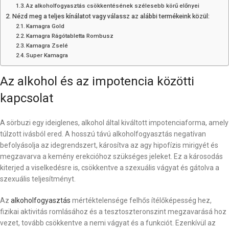
Az alkoholfogyasztás csökkentésének szélesebb körű előnyei
Nézd meg a teljes kínálatot vagy válassz az alábbi termékeink közül:
Kamagra Gold
Kamagra Rágótabletta Rombusz
Kamagra Zselé
Super Kamagra
Az alkohol és az impotencia közötti
kapcsolat
A sörbuzi egy ideiglenes, alkohol által kiváltott impotenciaforma, amely
túlzott ivásból ered. A hosszú távú alkoholfogyasztás negatívan
befolyásolja az idegrendszert, károsítva az agy hipofízis mirigyét és
megzavarva a kemény erekcióhoz szükséges jeleket. Ez a károsodás
kiterjed a viselkedésre is, csökkentve a szexuális vágyat és gátolva a
szexuális teljesítményt.
Az
alkoholfogyasztás
mértéktelensége felhős ítélőképesség hez,
fizikai aktivitás romlásához és a tesztoszteronszint megzavarásá hoz
vezet, tovább csökkentve a nemi vágyat és a funkciót. Ezenkívül az