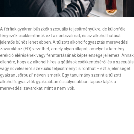
A férfiak gyakran büszkék szexuális teljesítményükre, de különféle
tényezők csökkenthetik ezt az önbizalmat, és az alkohol hatásá
jelentős bűnös lehet ebben. A túlzott alkoholfogyasztás merevedési
zavarokhoz (ED) vezethet, amely olyan állapot, amelyet a kemény
erekció elérésének vagy fenntartásának képtelensége jellemez. Annak
ellenére, hogy az alkohol híres a gátlások csökkentéséről és a szexuális
vágy növeléséről, szexuális teljesítményt is ronthat – ezt a jelenséget
gyakran „sörbuzi” néven ismerik. Egy tanulmány szerint a túlzott
alkoholfogyasztók gyakrabban és súlyosabban tapasztalják a
merevedési zavarokat, mint a nem ivók.