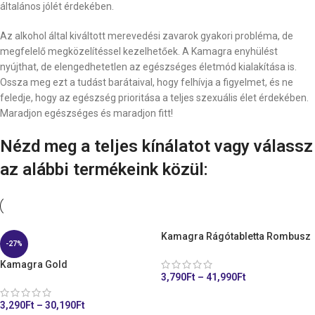
általános jólét érdekében.
Az alkohol által kiváltott merevedési zavarok gyakori probléma, de
megfelelő megközelítéssel kezelhetőek. A Kamagra enyhülést
nyújthat, de elengedhetetlen az egészséges életmód kialakítása is.
Ossza meg ezt a tudást barátaival, hogy felhívja a figyelmet, és ne
feledje, hogy az egészség prioritása a teljes szexuális élet érdekében.
Maradjon egészséges és maradjon fitt!
Nézd meg a teljes kínálatot vagy válassz
az alábbi termékeink közül:
Kamagra Rágótabletta Rombusz
-27%
Kamagra Gold
3,790
Ft
–
41,990
Ft
KOSÁRHOZ ADÁS
3,290
Ft
–
30,190
Ft