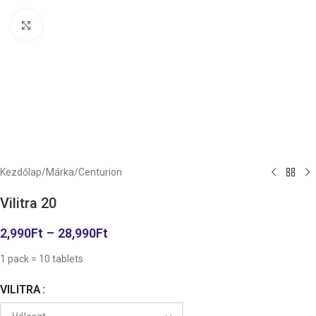
Kattintson a nagyításhoz
Kezdőlap
/
Márka
/
Centurion
Vilitra 20
2,990
Ft
–
28,990
Ft
1 pack = 10 tablets
VILITRA