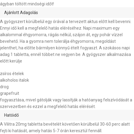
ágyban töltött minőségi időt!
Ajánlott Adagolás
A gyógyszert körülbelül egy órával a tervezett aktus előtt kell bevenni.
Ennyi idő kell a megfelelő hatás eléréséhez. Napi maximum egy
alkalommal éhgyomorra, rágás nélkül, szájon át, egy pohár vízzel
bevehető. Ha a gyomra nem tolerálja éhgyomorra, megoldást
jelenthet, ha előtte bármilyen könnyű ételt fogyaszt. A szokásos napi
adag 1 tabletta, ennél többet ne vegyen be. A gyógyszer alkalmazása
előtt kerülje
zsíros ételek
alkoholos italok
drog
grapefruit
fogyasztása, mivel gátolják vagy lassítják a hatóanyag felszívódását a
szervezetben és ezzel a megfelelő hatás elérését.
Hatóidő
A Vilitra 20mg tabletta bevételét követően körülbelül 30-60 perc alatt
fejti ki hatását, amely hatás 5-7 órán keresztül fennáll.