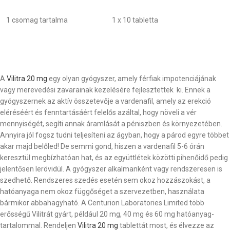
1 csomag tartalma
1 x 10 tabletta
A
Vilitra 20 mg
egy olyan gyógyszer, amely férfiak impotenciájának
vagy merevedési zavarainak kezelésére fejlesztettek ki. Ennek a
gyógyszernek az aktív összetevője a vardenafil, amely az erekció
eléréséért és fenntartásáért felelős azáltal, hogy növeli a vér
mennyiségét, segíti annak áramlását a péniszben és környezetében.
Annyira jól fogsz tudni teljesíteni az ágyban, hogy a párod egyre többet
akar majd belőled! De semmi gond, hiszen a vardenafil 5-6 órán
keresztül megbízhatóan hat, és az együttlétek közötti pihenőidő pedig
jelentősen lerövidül. A gyógyszer alkalmanként vagy rendszeresen is
szedhető. Rendszeres szedés esetén sem okoz hozzászokást, a
hatóanyaga nem okoz függőséget a szervezetben, használata
bármikor abbahagyható.
A Centurion Laboratories Limited több
erősségű Vilitrát gyárt, például 20 mg, 40 mg és 60 mg hatóanyag-
tartalommal. Rendeljen
Vilitra 20 mg
tablettát most, és élvezze az