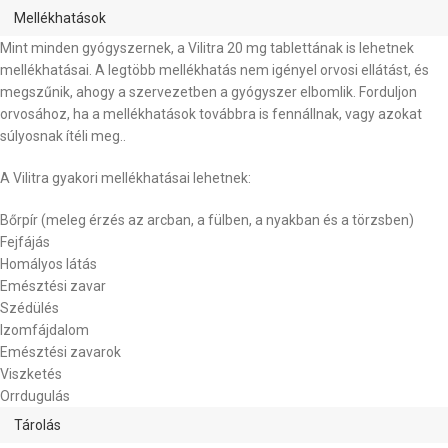
Mellékhatások
Mint minden gyógyszernek, a Vilitra 20 mg tablettának is lehetnek
mellékhatásai. A legtöbb mellékhatás nem igényel orvosi ellátást, és
megszűnik, ahogy a szervezetben a gyógyszer elbomlik. Forduljon
orvosához, ha a mellékhatások továbbra is fennállnak, vagy azokat
súlyosnak ítéli meg..
A Vilitra gyakori mellékhatásai lehetnek:
Bőrpír (meleg érzés az arcban, a fülben, a nyakban és a törzsben)
Fejfájás
Homályos látás
Emésztési zavar
Szédülés
Izomfájdalom
Emésztési zavarok
Viszketés
Orrdugulás
Tárolás