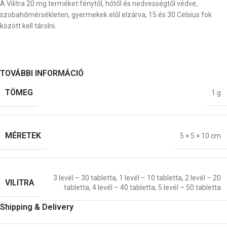
A Vilitra 20 mg terméket fénytől, hőtől és nedvességtől védve,
szobahőmérsékleten, gyermekek elől elzárva, 15 és 30 Celsius fok
között kell tárolni.
TOVÁBBI INFORMÁCIÓ
TÖMEG
1 g
MÉRETEK
5 × 5 × 10 cm
3 levél – 30 tabletta
,
1 levél – 10 tabletta
,
2 levél – 20
VILITRA
tabletta
,
4 levél – 40 tabletta
,
5 levél – 50 tabletta
Shipping & Delivery