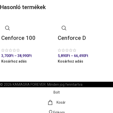
Hasonló termékek
Cenforce 100
Cenforce D
3,700
Ft
–
38,990
Ft
5,890
Ft
–
66,490
Ft
Kosárhoz adás
Kosárhoz adás
© 2026 KAMAGRA FOREVER. Minden jog fenntartva
Bolt
Kosár
Fiókom